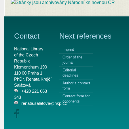
Contact
Next references
National Library
Imprint
of the Czech
Order of the
Republic
journal
Klementinum 190
Editorial
110 00 Praha 1
deadlines
PhDr. Renata Krejčí
Author`s contact
Salátová
form
+420 221 663
Contact form for
343
opponents
renata.salatova@nkp.cz