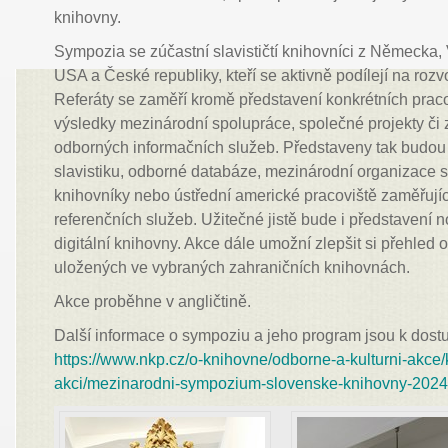
knihovny.
Sympozia se zúčastní slavističtí knihovníci z Německa, 
USA a České republiky, kteří se aktivně podílejí na rozv
Referáty se zaměří kromě představení konkrétních prac
výsledky mezinárodní spolupráce, společné projekty či
odborných informačních služeb. Představeny tak budou
slavistiku, odborné databáze, mezinárodní organizace sd
knihovníky nebo ústřední americké pracoviště zaměřujíc
referenčních služeb. Užitečné jistě bude i představení
digitální knihovny. Akce dále umožní zlepšit si přehled 
uložených ve vybraných zahraničních knihovnách.
Akce proběhne v angličtině.
Další informace o sympoziu a jeho program jsou k dos
https://www.nkp.cz/o-knihovne/odborne-a-kulturni-akce/
akci/mezinarodni-sympozium-slovenske-knihovny-202