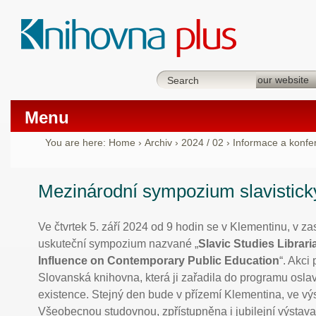
Menu
You are here:
Home
›
Archiv
›
2024 / 02
›
Informace a konfe
Mezinárodní sympozium slavistick
Ve čtvrtek 5. září 2024 od 9 hodin se v Klementinu, v z
uskuteční sympozium nazvané „
Slavic Studies Librari
Influence on Contemporary Public Education
“. Akci
Slovanská knihovna, která ji zařadila do programu oslav
existence. Stejný den bude v přízemí Klementina, ve vý
Všeobecnou studovnou, zpřístupněna i jubilejní výstava