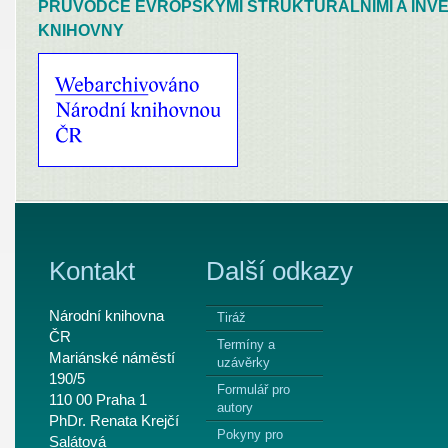
PRŮVODCE EVROPSKÝMI STRUKTURÁLNÍMI A INVE
KNIHOVNY
Kontakt
Další odkazy
Národní knihovna
Tiráž
ČR
Termíny a
Mariánské náměstí
uzávěrky
190/5
Formulář pro
110 00 Praha 1
autory
PhDr. Renata Krejčí
Pokyny pro
Salátová