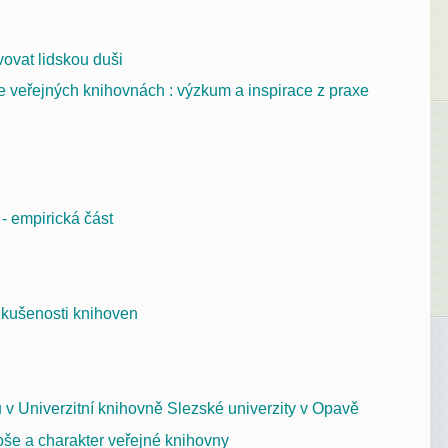
vovat lidskou duši
 ve veřejných knihovnách : výzkum a inspirace z praxe
- empirická část
 zkušenosti knihoven
 v Univerzitní knihovně Slezské univerzity v Opavě
loše a charakter veřejné knihovny