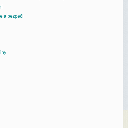
ní
je a bezpečí
iny