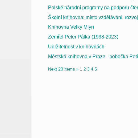
Polské národní programy na podporu čte
Školní knihovna: místo vzdělávání, rozvo
Knihovna Velký Mlýn
Zemřel Peter Pálka (1938-2023)
Udržitelnost v knihovnách
Městská knihovna v Praze - pobočka Petř
Next 20 items »
1
2
3
4
5