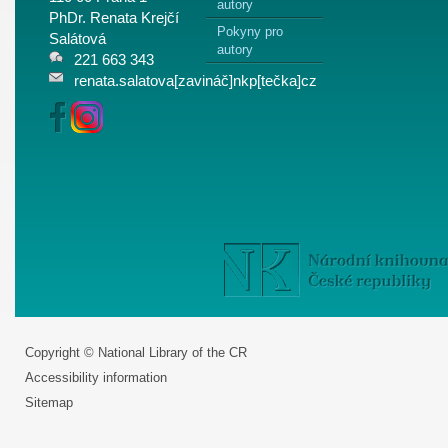
autory
PhDr. Renata Krejčí
Pokyny pro
Salátová
autory
221 663 343
renata.salatova[zavináč]nkp[tečka]cz
Copyright © National Library of the CR
Accessibility information
Sitemap