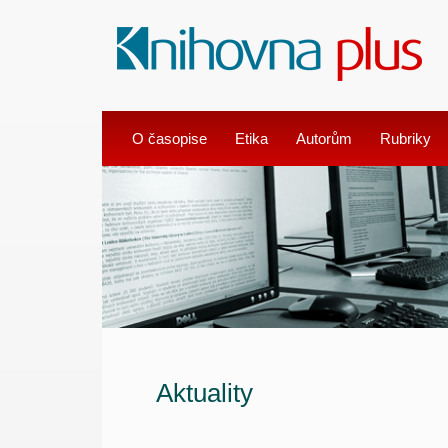
O časopise
Etika
Autorům
Rubriky
Aktuality