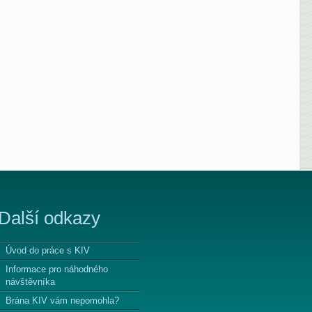
Další odkazy
Úvod do práce s KIV
Informace pro náhodného
návštěvníka
Brána KIV vám nepomohla?