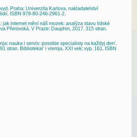
yd. Praha: Univerzita Karlova, nakladatelství
édií. ISBN 978-80-246-2961-2.
jak internet mění náš mozek: analýza stavu lidské
lava Přerovská. V Praze: Dauphin, 2017. 315 stran.
a: nauka i servis: posobie specialisty na každyj den'.
1 stran. Bibliotekar' i vremja. XXI vek; vyp. 161. ISBN