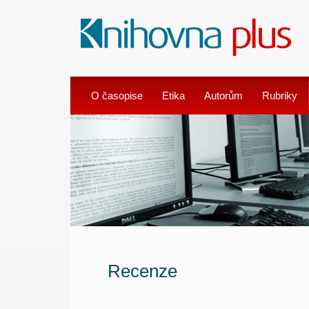
O časopise
Etika
Autorům
Rubriky
Recenze