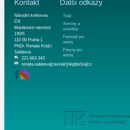
Kontakt
Další odkazy
Národní knihovna
Tiráž
ČR
Termíny a
Mariánské náměstí
uzávěrky
190/5
Formulář pro
110 00 Praha 1
autory
PhDr. Renata Krejčí
Pokyny pro
Salátová
autory
221 663 343
renata.salatova[zavináč]nkp[tečka]cz