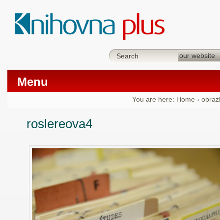
Menu
You are here:
Home
›
obraz
roslereova4