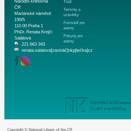
Národní knihovna
Tiráž
ČR
Termíny a
Mariánské náměstí
uzávěrky
190/5
Formulář pro
110 00 Praha 1
autory
PhDr. Renata Krejčí
Pokyny pro
Salátová
autory
221 663 343
renata.salatova[zavináč]nkp[tečka]cz
Copyright © National Library of the CR