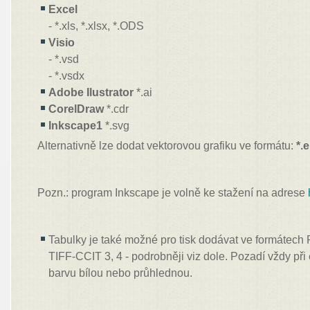
Excel
- *.xls, *.xlsx, *.ODS
Visio
- *.vsd
- *.vsdx
Adobe Ilustrator
*.ai
CorelDraw
*.cdr
Inkscape1
*.svg
Alternativně lze dodat vektorovou grafiku ve formátu:
*.
Pozn.: program Inkscape je volně ke stažení na adrese
Tabulky je také možné pro tisk dodávat ve formátec
TIFF-CCIT 3, 4 - podrobněji viz dole. Pozadí vždy při
barvu bílou nebo průhlednou.