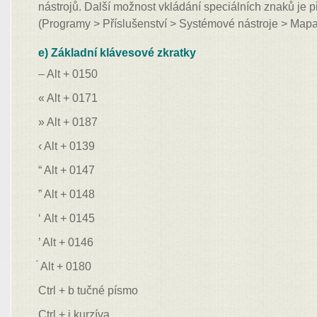
nástrojů. Další možnost vkládání speciálních znaků je p
(Programy > Příslušenství > Systémové nástroje > Map
e) Základní klávesové zkratky
– Alt + 0150
« Alt + 0171
» Alt + 0187
‹ Alt + 0139
“ Alt + 0147
” Alt + 0148
‘ Alt + 0145
’ Alt + 0146
́ Alt + 0180
Ctrl + b tučné písmo
Ctrl + i kurzíva