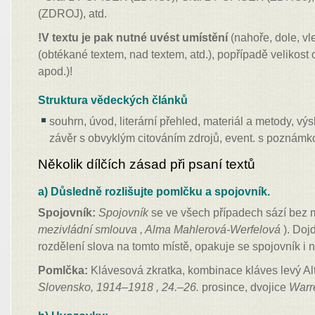
(ZDROJ), atd.
!V textu je pak nutné uvést umístění
(nahoře, dole, vle
(obtékané textem, nad textem, atd.), popřípadě velikost 
apod.)!
Struktura vědeckých článků
souhrn, úvod, literární přehled, materiál a metody, vý
závěr s obvyklým citováním zdrojů, event. s poznám
Několik dílčích zásad při psaní textů
a) Důsledně rozlišujte pomlčku a spojovník.
Spojovník:
Spojovník
se ve všech případech sází bez 
mezivládní smlouva , Alma Mahlerová-Werfelová
). Doj
rozdělení slova na tomto místě, opakuje se spojovník i
Pomlčka:
Klávesová zkratka, kombinace kláves levý Al
Slovensko, 1914–1918 , 24.–26.
prosince, dvojice
Warr