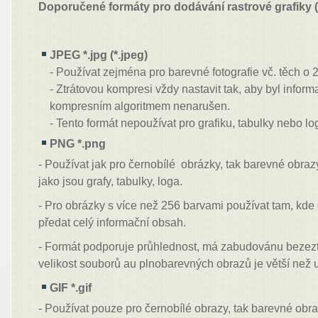
Doporučené formáty pro dodávání rastrové grafiky (o
JPEG *.jpg (*.jpeg)
- Používat zejména pro barevné fotografie vč. těch o 
- Ztrátovou kompresi vždy nastavit tak, aby byl infor
kompresním algoritmem nenarušen.
- Tento formát nepoužívat pro grafiku, tabulky nebo lo
PNG *.png
- Používat jak pro černobílé obrázky, tak barevné obra
jako jsou grafy, tabulky, loga.
- Pro obrázky s více než 256 barvami používat tam, kde
předat celý informační obsah.
- Formát podporuje průhlednost, má zabudovánu bezezt
velikost souborů au plnobarevných obrazů je větší než
GIF *.gif
- Používat pouze pro černobílé obrazy, tak barevné obr