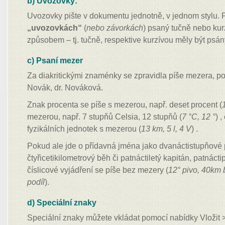
b) Uvozovky:
Uvozovky pište v dokumentu jednotně, v jednom stylu. P
„uvozovkách“
(
nebo závorkách
) psaný tučně nebo kur
způsobem – tj. tučně, respektive kurzívou měly být psán
c) Psaní mezer
Za diakritickými znaménky se zpravidla píše mezera, po 
Novák, dr. Nováková.
Znak procenta se píše s mezerou, např. deset procent (
mezerou, např. 7 stupňů Celsia, 12 stupňů (
7 °C, 12 °
) 
fyzikálních jednotek s mezerou (
13 km, 5 l, 4 V
) .
Pokud ale jde o přídavná jména jako dvanáctistupňové 
čtyřicetikilometrový běh či patnáctiletý kapitán, patnáctip
číslicové vyjádření se píše bez mezery (
12° pivo, 40km 
podíl
).
d) Speciální znaky
Speciální znaky můžete vkládat pomocí nabídky Vložit