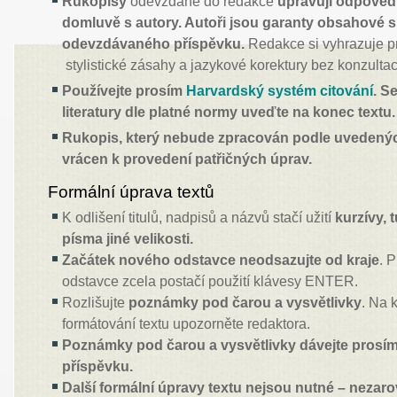
Rukopisy
odevzdané do redakce
upravují odpovědn
domluvě s autory. Autoři jsou garanty obsahové 
odevzdávaného příspěvku.
Redakce si vyhrazuje p
stylistické zásahy a jazykové korektury bez konzultac
Používejte prosím
Harvardský systém citování
. S
literatury dle platné normy uveďte na konec textu.
Rukopis, který nebude zpracován podle uvedený
vrácen k provedení patřičných úprav.
Formální úprava textů
K odlišení titulů, nadpisů a názvů stačí užití
kurzívy,
písma jiné velikosti.
Začátek nového odstavce neodsazujte od kraje
. 
odstavce zcela postačí použití klávesy ENTER.
Rozlišujte
poznámky pod čarou a vysvětlivky
. Na 
formátování textu upozorněte redaktora.
Poznámky pod čarou a vysvětlivky dávejte prosí
příspěvku.
Další formální úpravy textu nejsou nutné – nezaro