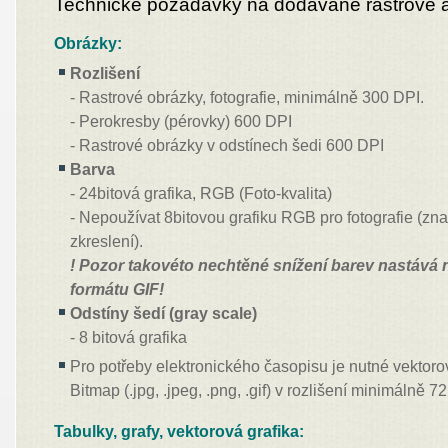
Technické požadavky na dodávané rastrové a
Obrázky:
Rozlišení
- Rastrové obrázky, fotografie, minimálně 300 DPI.
- Perokresby (pérovky) 600 DPI
- Rastrové obrázky v odstínech šedi 600 DPI
Barva
- 24bitová grafika, RGB (Foto-kvalita)
- Nepoužívat 8bitovou grafiku RGB pro fotografie (zna
zkreslení).
! Pozor takovéto nechtěné snížení barev nastává 
formátu GIF!
Odstíny šedí (gray scale)
- 8 bitová grafika
Pro potřeby elektronického časopisu je nutné vektoro
Bitmap (.jpg, .jpeg, .png, .gif) v rozlišení minimálně 7
Tabulky, grafy, vektorová grafika: