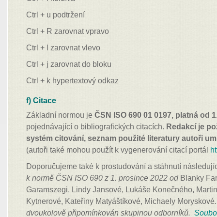
Ctrl + u podtržení
Ctrl + R zarovnat vpravo
Ctrl + l zarovnat vlevo
Ctrl + j zarovnat do bloku
Ctrl + k hypertextový odkaz
f) Citace
Základní normou je
ČSN ISO 690 01 0197, platná od 1
pojednávající o bibliografických citacích.
Redakcí je p
systém citování, seznam použité literatury autoři um
(autoři také mohou použít k vygenerování citací portál
h
Doporučujeme také k prostudování a stáhnutí následujíc
k normě ČSN ISO 690 z 1. prosince 2022 od
Blanky Fa
Garamszegi, Lindy Jansové, Lukáše Konečného, Martin
Kytnerové, Kateřiny Matyáštíkové, Michaely Moryskové
dvoukolově připomínkován skupinou odborníků.
Soubor