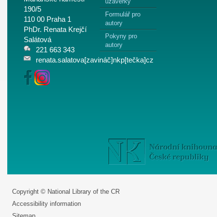
uzávěrky
190/5
Formulář pro
110 00 Praha 1
autory
PhDr. Renata Krejčí
Pokyny pro
Salátová
autory
221 663 343
renata.salatova[zavináč]nkp[tečka]cz
Copyright © National Library of the CR
Accessibility information
Sitemap