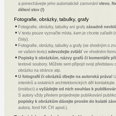
a ponechávejte jeho automatické zarovnání
vlevo. N
dělení slov (!)
Fotografie, obrázky, tabulky, grafy
Fotografie, obrázky, tabulky ani grafy
zásadně nevklá
V textu pouze vyznačte místa, kam je chcete zařadit 
čísly).
Fotografie, obrázky, tabulky a grafy (se shodným o zn
ve vašem textu)
odevzdejte zvlášť
ve vhodném formá
Popisky k obrázkům, názvy grafů či komentáře při
textové soubory. Můžete sem připojit svoji představu
obrázku na stránce atp.
U fotografií či obrázků dbejte na autorská práva!
U 
interiérů a ostatních architektonických děl kontaktujte
(instituci) a
vyžádejte od nich souhlas k publikování 
S autory vždy předem projednejte publikování publiko
popisky k obrázkům dávejte prosím do kulaté záv
autora, fond NK ČR apod.).