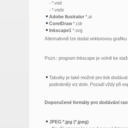
- *.vsd
- *.vsdx
Adobe Ilustrator
*.ai
CorelDraw
*.cdr
Inkscape1
*.svg
Alternativně lze dodat vektorovou grafiku
Pozn.: program Inkscape je volně ke sta
Tabulky je také možné pro tisk dodáva
podrobněji viz dole. Pozadí vždy při e
Doporučené formáty pro dodávání rastr
JPEG *.jpg (*.jpeg)