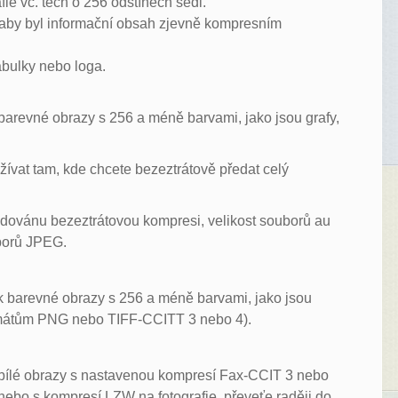
ie vč. těch o 256 odstínech šedi.
, aby byl informační obsah zjevně kompresním
tabulky nebo loga.
 barevné obrazy s 256 a méně barvami, jako jsou grafy,
žívat tam, kde chcete bezeztrátově předat celý
dovánu bezeztrátovou kompresi, velikost souborů au
uborů JPEG.
ak barevné obrazy s 256 a méně barvami, jako jsou
 formátům PNG nebo TIFF-CCITT 3 nebo 4).
obílé obrazy s nastavenou kompresí Fax-CCIT 3 nebo
ebo s kompresí LZW na fotografie, převeťe raději do