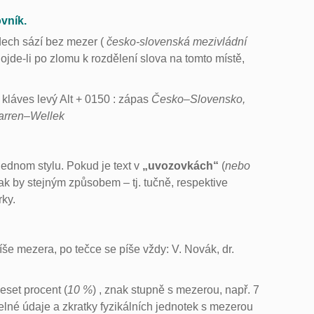
vník.
dech sází bez mezer (
česko-slovenská mezivládní
Dojde-li po zlomu k rozdělení slova na tomto místě,
kláves levý Alt + 0150 : zápas
Česko–Slovensko,
rren–Wellek
ednom stylu. Pokud je text v
„uvozovkách“
(
nebo
ak by stejným způsobem – tj. tučně, respektive
rky.
še mezera, po tečce se píše vždy: V. Novák, dr.
eset procent (
10 %
) , znak stupně s mezerou, např. 7
íselné údaje a zkratky fyzikálních jednotek s mezerou