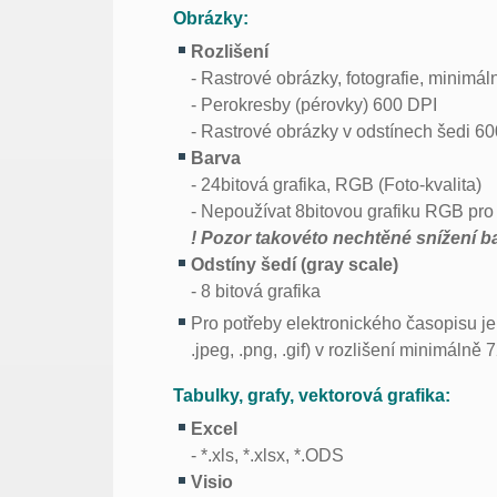
Obrázky:
Rozlišení
- Rastrové obrázky, fotografie, minimá
- Perokresby (pérovky) 600 DPI
- Rastrové obrázky v odstínech šedi 6
Barva
- 24bitová grafika, RGB (Foto-kvalita)
- Nepoužívat 8bitovou grafiku RGB pro f
! Pozor takovéto nechtěné snížení b
Odstíny šedí (gray scale)
- 8 bitová grafika
Pro potřeby elektronického časopisu je
.jpeg, .png, .gif) v rozlišení minimálně 
Tabulky, grafy, vektorová grafika:
Excel
- *.xls, *.xlsx, *.ODS
Visio