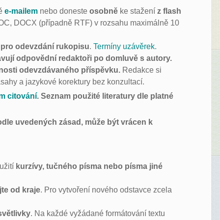
bě
e-mailem
nebo doneste
osobně
ke stažení
z flash
OC, DOCX (případně RTF) v rozsahu maximálně 10
y pro odevzdání rukopisu
.
Termíny uzávěrek
.
vují odpovědní redaktoři po domluvě s autory.
vnosti odevzdávaného příspěvku.
Redakce si
ásahy a jazykové korektury bez konzultací.
m citování
. Seznam použité literatury dle platné
odle uvedených zásad, může být vrácen k
užití
kurzívy, tučného písma nebo písma jiné
te od kraje
. Pro vytvoření nového odstavce zcela
větlivky
. Na každé vyžádané formátování textu