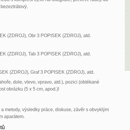
ž bezeztrátový.
EK (ZDROJ), Obr 3 POPISEK (ZDROJ), atd.
EK (ZDROJ), Tab 3 POPISEK (ZDROJ), atd.
ISEK (ZDROJ), Graf 3 POPISEK (ZDROJ), atd.
hoře, dole, vlevo, vpravo, atd.), pozici (obtékané
ost obrázku (5 x 5 cm, apod.)!
ál a metody, výsledky práce, diskuse, závěr s obvyklým
ým aparátem.
xtů