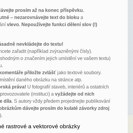
ávejte prosím až na konec příspěvku.
utné – nezarovnávejte text do bloku
a
nání
vlevo. Nepoužívejte funkci dělení slov (!)
ásadně nevkládejte do textu!
cete zařadit (například zvýrazněnými čísly).
se shodným o značením jejich umístění ve vašem textu)
u.
komentáře přiložte zvlášť
jako textové soubory.
umístění daného obrázku na stránce atp.
orská práva!
U fotografií staveb, interiérů a ostatních
 provozovatele (instituci) a
vyžádejte od nich
e díla
. S autory vždy předem projednejte publikování
obrázkům dávejte prosím do kulaté závorky zdroj
).
 rastrové a vektorové obrázky