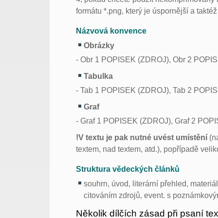
formátu *.png, který je úspornější a takté
Názvová konvence
Obrázky
- Obr 1 POPISEK (ZDROJ), Obr 2 POPIS
Tabulka
- Tab 1 POPISEK (ZDROJ), Tab 2 POPIS
Graf
- Graf 1 POPISEK (ZDROJ), Graf 2 POP
!V textu je pak nutné uvést umístění
(na
textem, nad textem, atd.), popřípadě velik
Struktura vědeckých článků
souhrn, úvod, literární přehled, materi
citováním zdrojů, event. s poznámkov
Několik dílčích zásad při psaní te