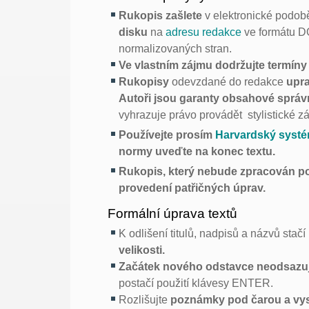
Rukopis zašlete
v elektronické podo
disku
na
adresu redakce
ve formátu D
normalizovaných stran.
Ve vlastním zájmu dodržujte termín
Rukopisy
odevzdané do redakce
upra
Autoři jsou garanty obsahové sprá
vyhrazuje právo provádět stylistické z
Používejte prosím
Harvardský systé
normy uveďte na konec textu.
Rukopis, který nebude zpracován p
provedení patřičných úprav.
Formální úprava textů
K odlišení titulů, nadpisů a názvů stačí 
velikosti.
Začátek nového odstavce neodsazuj
postačí použití klávesy ENTER.
Rozlišujte
poznámky pod čarou a vys