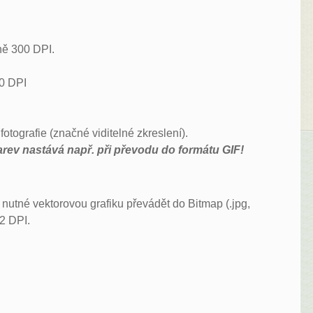
lně 300 DPI.
00 DPI
otografie (značné viditelné zkreslení).
arev nastává např. při převodu do formátu GIF!
 nutné vektorovou grafiku převádět do Bitmap (.jpg,
72 DPI.