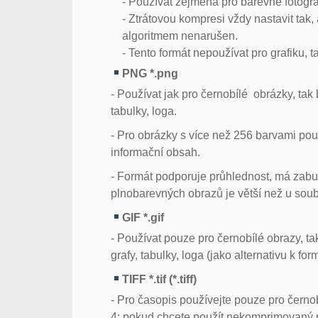
- Používat zejména pro barevné fotograf
- Ztrátovou kompresi vždy nastavit tak
algoritmem nenarušen.
- Tento formát nepoužívat pro grafiku, 
PNG *.png
- Používat jak pro černobílé obrázky, tak
tabulky, loga.
- Pro obrázky s více než 256 barvami pou
informační obsah.
- Formát podporuje průhlednost, má zabu
plnobarevných obrazů je větší než u so
GIF *.gif
- Používat pouze pro černobílé obrazy, t
grafy, tabulky, loga (jako alternativu k
TIFF *.tif (*.tiff)
- Pro časopis používejte pouze pro čern
4; pokud chcete použít nekomprimovaný n