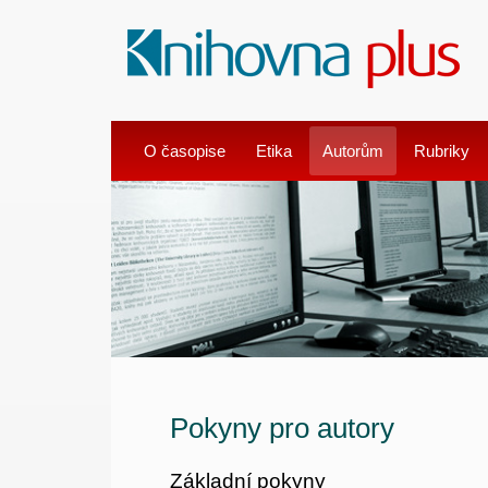
O časopise
Etika
Autorům
Rubriky
Pokyny pro autory
Základní pokyny