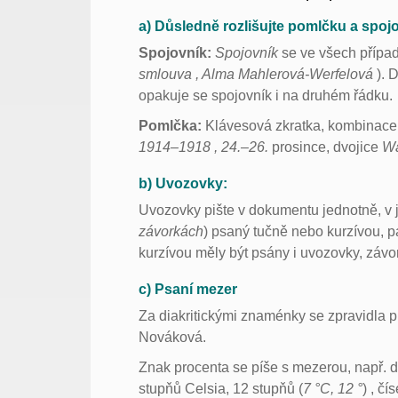
a) Důsledně rozlišujte pomlčku a spojo
Spojovník:
Spojovník
se ve všech přípa
smlouva , Alma Mahlerová-Werfelová
). 
opakuje se spojovník i na druhém řádku.
Pomlčka:
Klávesová zkratka, kombinace 
1914–1918 , 24.–26.
prosince, dvojice
Wa
b) Uvozovky:
Uvozovky pište v dokumentu jednotně, v j
závorkách
) psaný tučně nebo kurzívou, p
kurzívou měly být psány i uvozovky, závo
c) Psaní mezer
Za diakritickými znaménky se zpravidla pí
Nováková.
Znak procenta se píše s mezerou, např. d
stupňů Celsia, 12 stupňů (
7 °C, 12 °
) , č