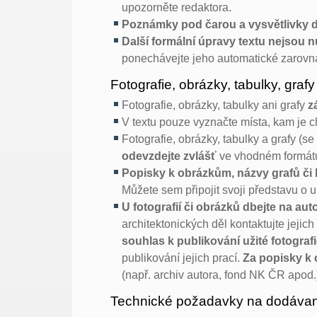
upozorněte redaktora.
Poznámky pod čarou a vysvětlivky d
Další formální úpravy textu nejsou n
ponechávejte jeho automatické zarov
Fotografie, obrázky, tabulky, grafy
Fotografie, obrázky, tabulky ani grafy
z
V textu pouze vyznačte místa, kam je ch
Fotografie, obrázky, tabulky a grafy (
odevzdejte zvlášť
ve vhodném formát
Popisky k obrázkům, názvy grafů či 
Můžete sem připojit svoji představu o 
U fotografií či obrázků dbejte na aut
architektonických děl kontaktujte jejich
souhlas k publikování užité fotografi
publikování jejich prací.
Za popisky k 
(např. archiv autora, fond NK ČR apod.
Technické požadavky na dodávané