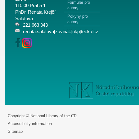
Formulář pro
110 00 Praha 1
autory
PhDr. Renata Krejčí
Pokyny pro
Salátová
autory
221 663 343
renata.salatova[zavináč]nkp[tečka]cz
Copyright © National Library of the CR
Accessibility information
Sitemap